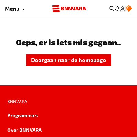
Menu
Oeps, er is iets mis gegaan..
Doorgaan naar de homepage
BNNVARA
Programma's
Over BNNVARA