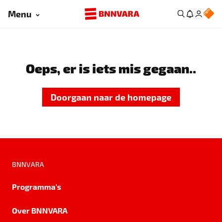
Menu
Oeps, er is iets mis gegaan..
Doorgaan naar de homepage
BNNVARA
Programma's
Over BNNVARA