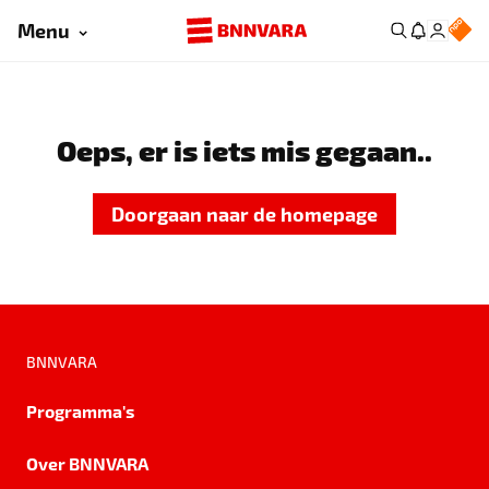
Menu
Oeps, er is iets mis gegaan..
Doorgaan naar de homepage
BNNVARA
Programma's
Over BNNVARA