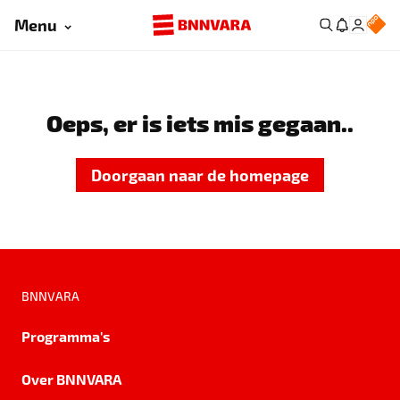
Menu
Oeps, er is iets mis gegaan..
Doorgaan naar de homepage
BNNVARA
Programma's
Over BNNVARA