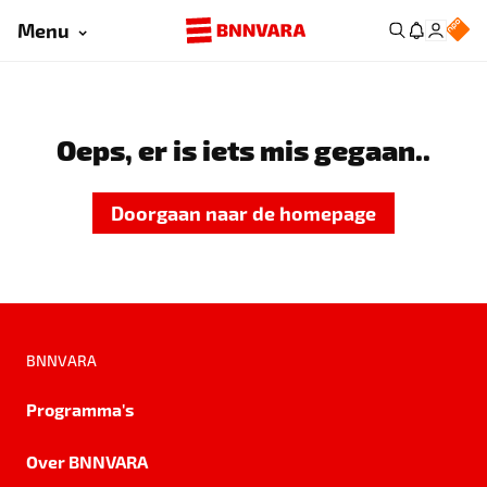
Menu
Oeps, er is iets mis gegaan..
Doorgaan naar de homepage
BNNVARA
Programma's
Over BNNVARA