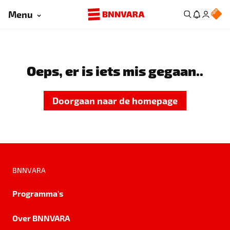
Menu
Oeps, er is iets mis gegaan..
Doorgaan naar de homepage
BNNVARA
Programma's
Over BNNVARA