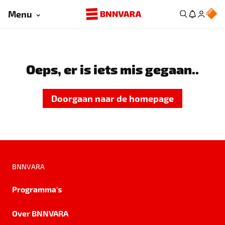
Menu
Oeps, er is iets mis gegaan..
Doorgaan naar de homepage
BNNVARA
Programma's
Over BNNVARA