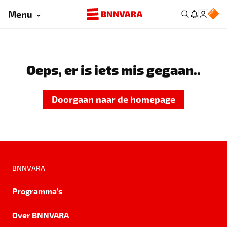
Menu
Oeps, er is iets mis gegaan..
Doorgaan naar de homepage
BNNVARA
Programma's
Over BNNVARA