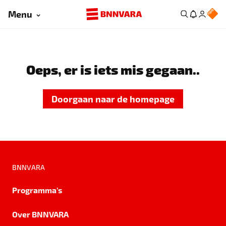
Menu
Oeps, er is iets mis gegaan..
Doorgaan naar de homepage
BNNVARA
Programma's
Over BNNVARA