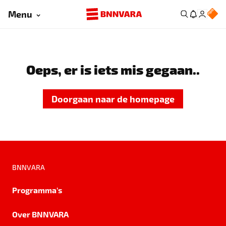
Menu
Oeps, er is iets mis gegaan..
Doorgaan naar de homepage
BNNVARA
Programma's
Over BNNVARA