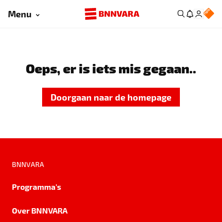
Menu
Oeps, er is iets mis gegaan..
Doorgaan naar de homepage
BNNVARA
Programma's
Over BNNVARA