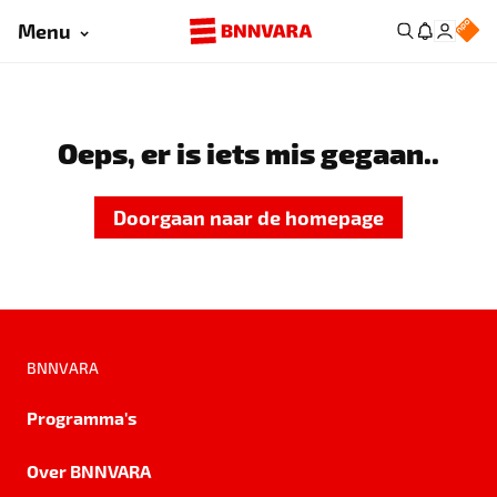
Menu
Oeps, er is iets mis gegaan..
Doorgaan naar de homepage
BNNVARA
Programma's
Over BNNVARA