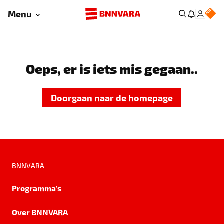
Menu
Oeps, er is iets mis gegaan..
Doorgaan naar de homepage
BNNVARA
Programma's
Over BNNVARA