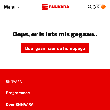
Menu
Oeps, er is iets mis gegaan..
Doorgaan naar de homepage
BNNVARA
Programma's
Over BNNVARA