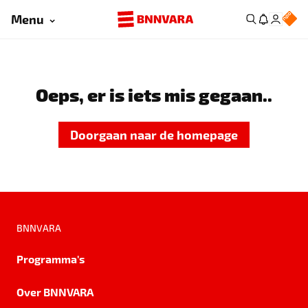
Menu
Oeps, er is iets mis gegaan..
Doorgaan naar de homepage
BNNVARA
Programma's
Over BNNVARA