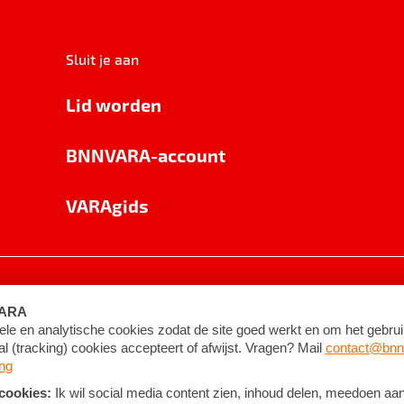
Sluit je aan
Lid worden
BNNVARA-account
VARAgids
voorwaarden
©
2026
BNNVARA