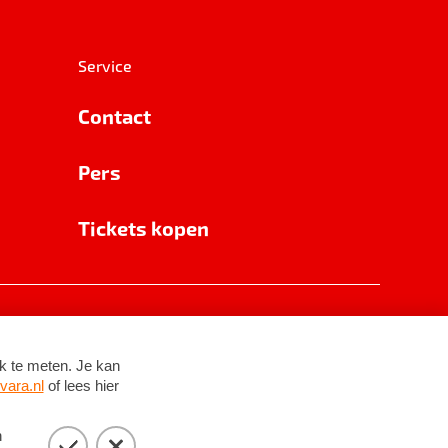
Service
Contact
Pers
Tickets kopen
RSIN 8531 62 402