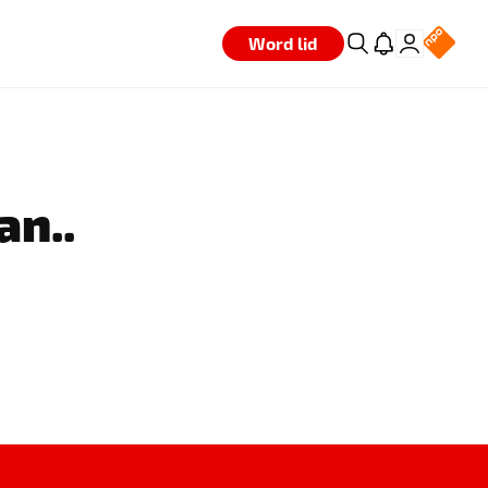
Word lid
an..