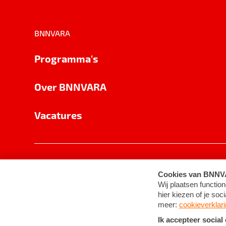
BNNVARA
Programma's
Over BNNVARA
Vacatures
Privacy
Cookie-instellingen
Algemene 