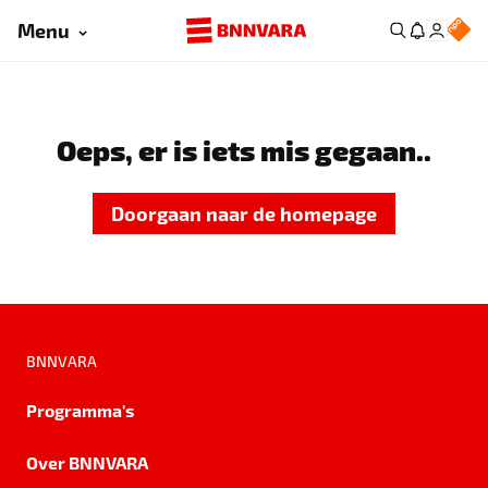
Menu
Oeps, er is iets mis gegaan..
Doorgaan naar de homepage
BNNVARA
Programma's
Over BNNVARA