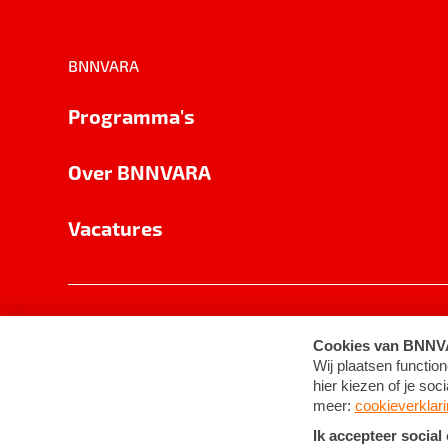
BNNVARA
Programma's
Over BNNVARA
Vacatures
Privacy
Cookie-instellingen
Algemene 