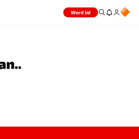
Word lid
an..