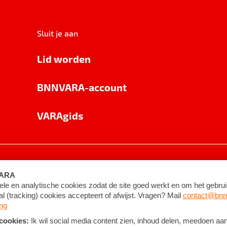
Sluit je aan
Lid worden
BNNVARA-account
VARAgids
voorwaarden
©
2026
BNNVARA