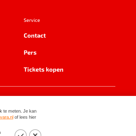
Service
Contact
Pers
Tickets kopen
RSIN 8531 62 402