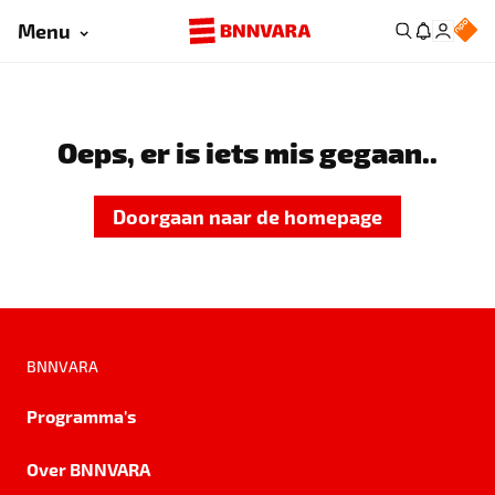
Menu
Oeps, er is iets mis gegaan..
Doorgaan naar de homepage
BNNVARA
Programma's
Over BNNVARA