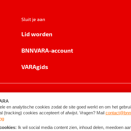
Sluit je aan
Lid worden
BNNVARA-account
VARAgids
voorwaarden
©
2026
BNNVARA