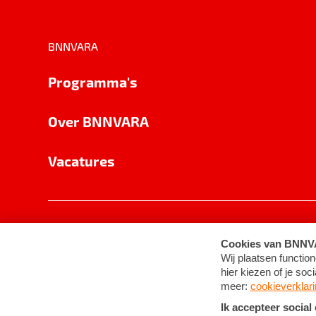
BNNVARA
Programma's
Over BNNVARA
Vacatures
Privacy
Cookie-instellingen
Algemene 