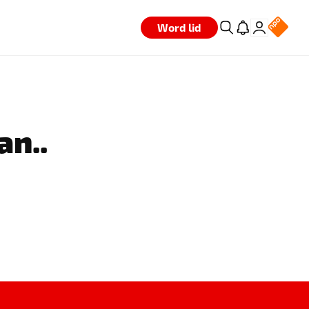
Word lid
an..