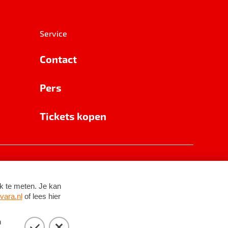
Service
Contact
Pers
Tickets kopen
RSIN 8531 62 402