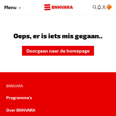
Menu
Oeps, er is iets mis gegaan..
Doorgaan naar de homepage
BNNVARA
Programma's
Over BNNVARA