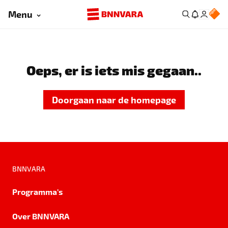
Menu
Oeps, er is iets mis gegaan..
Doorgaan naar de homepage
BNNVARA
Programma's
Over BNNVARA