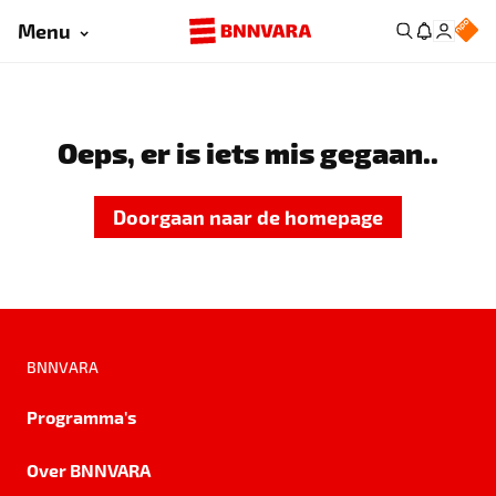
Menu
Oeps, er is iets mis gegaan..
Doorgaan naar de homepage
BNNVARA
Programma's
Over BNNVARA