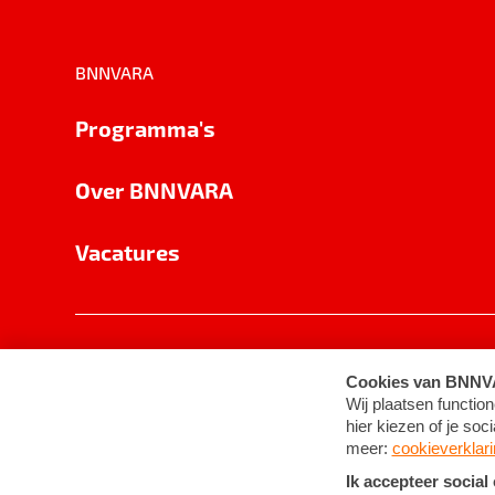
BNNVARA
Programma's
Over BNNVARA
Vacatures
Privacy
Cookie-instellingen
Algemene 