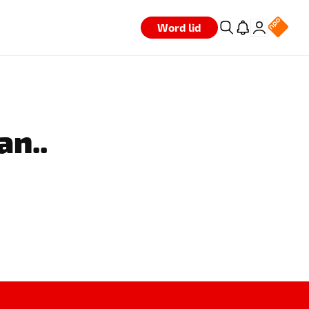
Word lid
an..