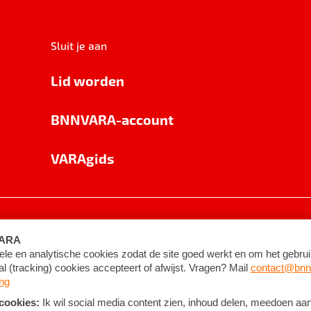
Sluit je aan
Lid worden
BNNVARA-account
VARAgids
voorwaarden
©
2026
BNNVARA