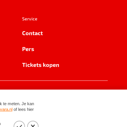
Service
Contact
Pers
Tickets kopen
RSIN 8531 62 402