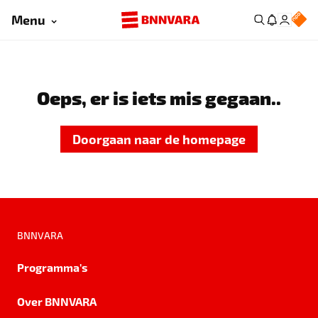
Menu
Oeps, er is iets mis gegaan..
Doorgaan naar de homepage
BNNVARA
Programma's
Over BNNVARA