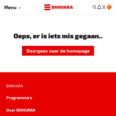
Menu
Oeps, er is iets mis gegaan..
Doorgaan naar de homepage
BNNVARA
Programma's
Over BNNVARA