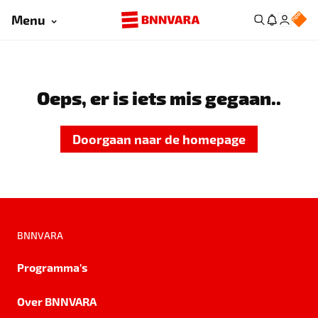
Menu
Oeps, er is iets mis gegaan..
Doorgaan naar de homepage
BNNVARA
Programma's
Over BNNVARA