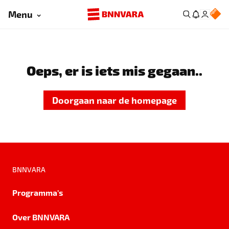
Menu
Oeps, er is iets mis gegaan..
Doorgaan naar de homepage
BNNVARA
Programma's
Over BNNVARA