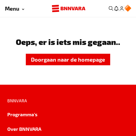
Menu
Oeps, er is iets mis gegaan..
Doorgaan naar de homepage
BNNVARA
Programma's
Over BNNVARA