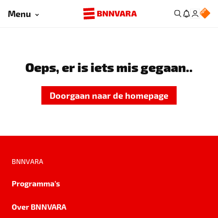
Menu
Oeps, er is iets mis gegaan..
Doorgaan naar de homepage
BNNVARA
Programma's
Over BNNVARA