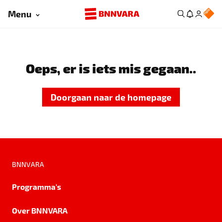
Menu
Oeps, er is iets mis gegaan..
Doorgaan naar de homepage
BNNVARA
Programma's
Over BNNVARA