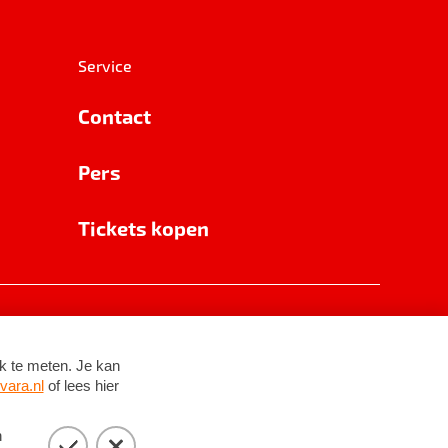
Service
Contact
Pers
Tickets kopen
RSIN 8531 62 402