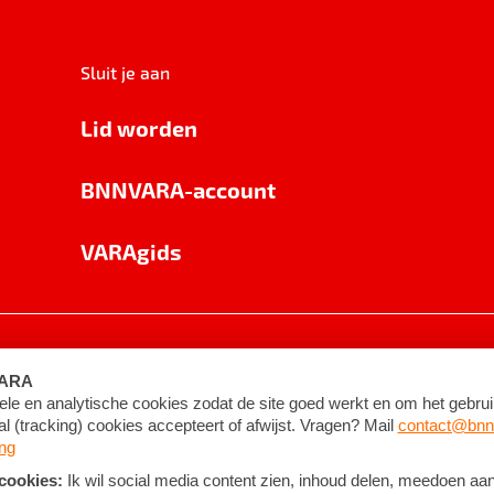
Sluit je aan
Lid worden
BNNVARA-account
VARAgids
voorwaarden
©
2026
BNNVARA