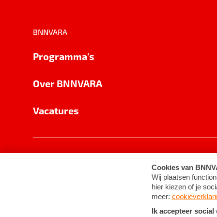
BNNVARA
Programma's
Over BNNVARA
Vacatures
Privacy
Cookie-instellingen
Algemene 