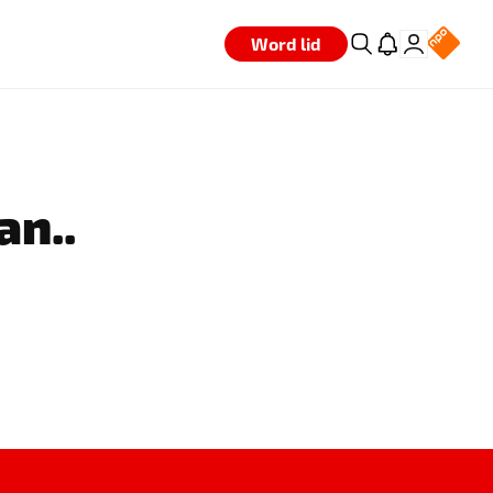
Word lid
an..