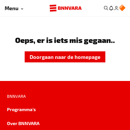
Menu
Oeps, er is iets mis gegaan..
Doorgaan naar de homepage
BNNVARA
Programma's
Over BNNVARA