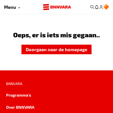
Menu
Oeps, er is iets mis gegaan..
Doorgaan naar de homepage
BNNVARA
Programma's
Over BNNVARA