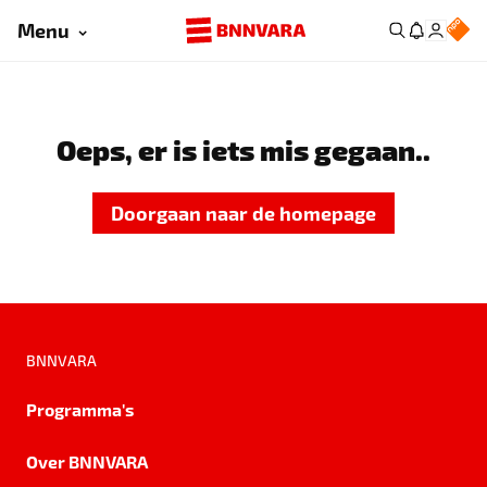
Menu
Oeps, er is iets mis gegaan..
Doorgaan naar de homepage
BNNVARA
Programma's
Over BNNVARA