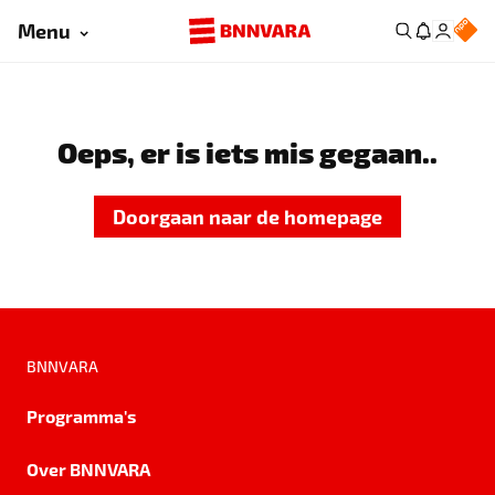
Menu
Oeps, er is iets mis gegaan..
Doorgaan naar de homepage
BNNVARA
Programma's
Over BNNVARA