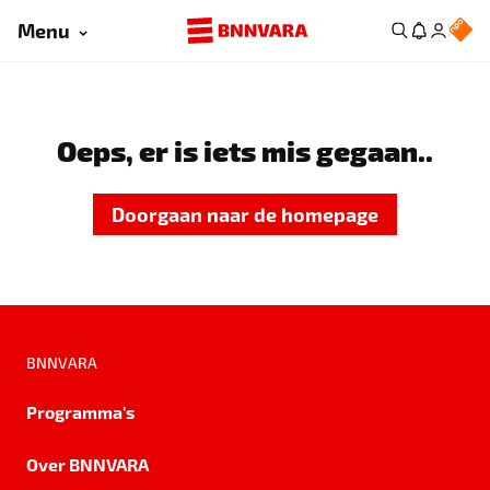
Menu
Oeps, er is iets mis gegaan..
Doorgaan naar de homepage
BNNVARA
Programma's
Over BNNVARA