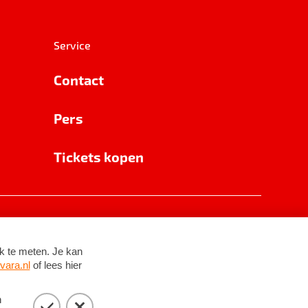
Service
Contact
Pers
Tickets kopen
RSIN 8531 62 402