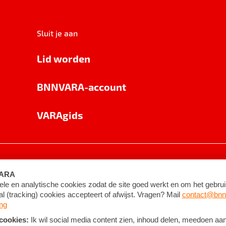
Sluit je aan
Lid worden
BNNVARA-account
VARAgids
voorwaarden
©
2026
BNNVARA