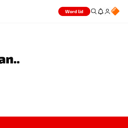
Word lid
an..