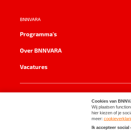
BNNVARA
Programma's
Over BNNVARA
Vacatures
Privacy
Cookie-instellingen
Algemene 