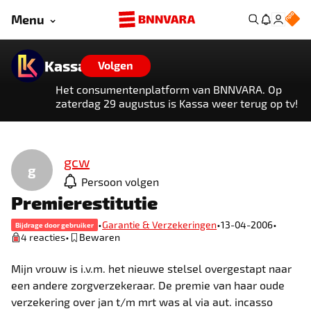
Menu
Kassa
Volgen
Het consumentenplatform van BNNVARA. Op
zaterdag 29 augustus is Kassa weer terug op tv!
gcw
g
Persoon volgen
Premierestitutie
•
•
•
Garantie & Verzekeringen
13-04-2006
Bijdrage door gebruiker
•
4 reacties
Bewaren
Mijn vrouw is i.v.m. het nieuwe stelsel overgestapt naar
een andere zorgverzekeraar. De premie van haar oude
verzekering over jan t/m mrt was al via aut. incasso