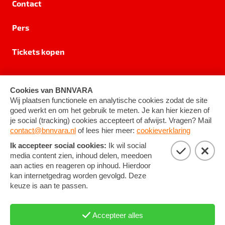
Contact
Pers
Tickets kopen
Privacy
Cookie-instellingen
Algemene voorwaarden
©
2026
BNNVARA
RSIN 8531 62 402