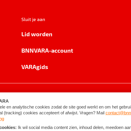
Sluit je aan
Lid worden
BNNVARA-account
VARAgids
voorwaarden
©
2026
BNNVARA