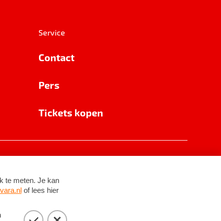
Service
Contact
Pers
Tickets kopen
RSIN 8531 62 402