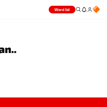
Word lid
an..