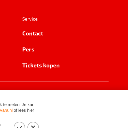
Service
Contact
Pers
Tickets kopen
RSIN 8531 62 402