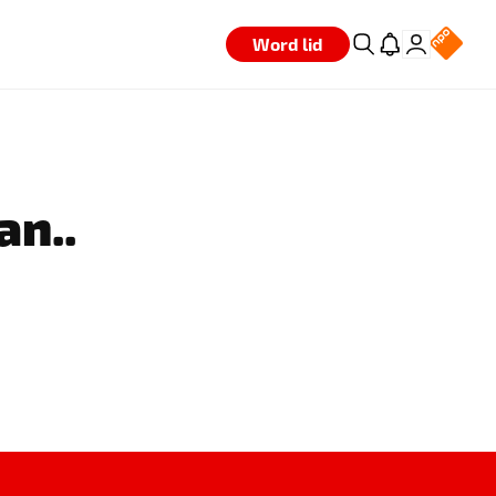
Word lid
an..