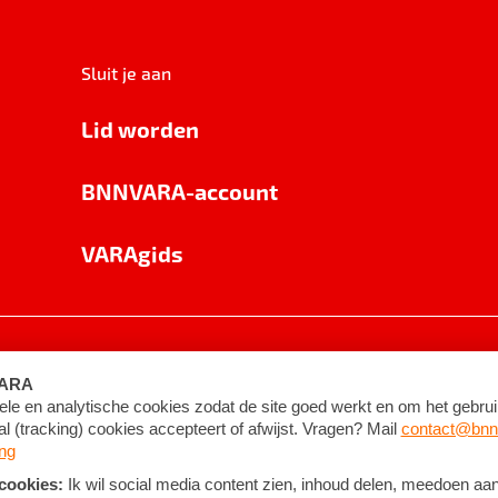
Sluit je aan
Lid worden
BNNVARA-account
VARAgids
voorwaarden
©
2026
BNNVARA