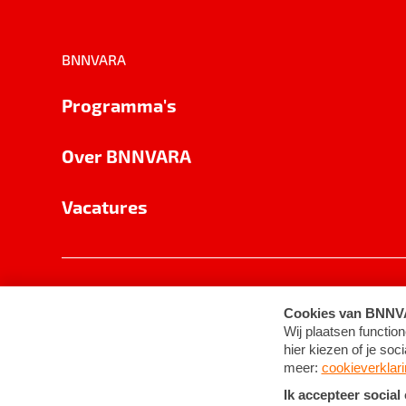
BNNVARA
Programma's
Over BNNVARA
Vacatures
Privacy
Cookie-instellingen
Algemene 