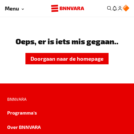
Menu
Oeps, er is iets mis gegaan..
Doorgaan naar de homepage
BNNVARA
Programma's
Over BNNVARA