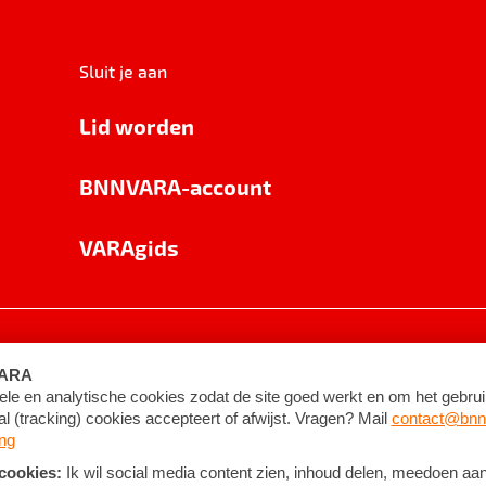
Sluit je aan
Lid worden
BNNVARA-account
VARAgids
voorwaarden
©
2026
BNNVARA