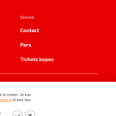
Service
Contact
Pers
Tickets kopen
RSIN 8531 62 402