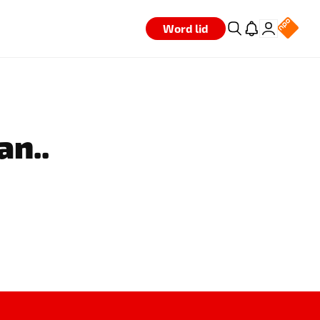
Word lid
an..