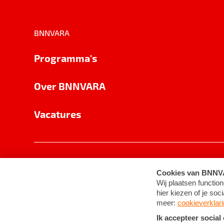
BNNVARA
Programma's
Over BNNVARA
Vacatures
Privacy
Cookie-instellingen
Algemene 