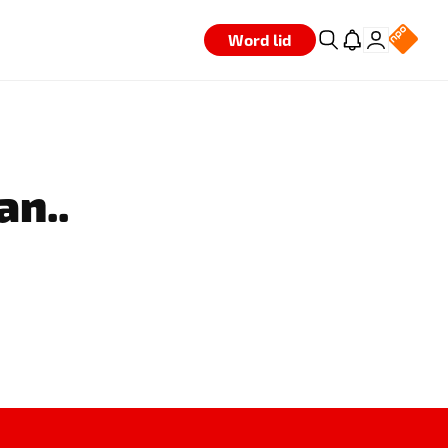
Word lid
an..