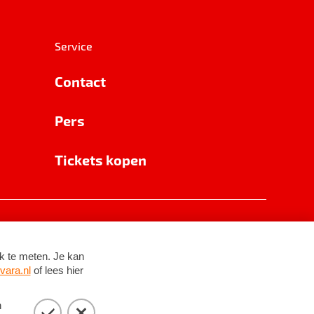
Service
Contact
Pers
Tickets kopen
RSIN 8531 62 402