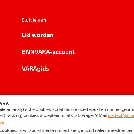
Sluit je aan
Lid worden
BNNVARA-account
VARAgids
voorwaarden
©
2026
BNNVARA