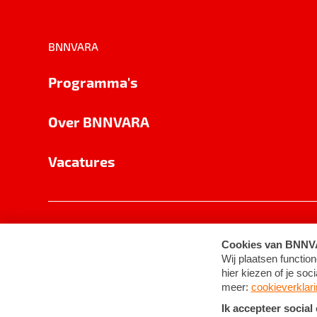
BNNVARA
Programma's
Over BNNVARA
Vacatures
Privacy
Cookie-instellingen
Algemene 