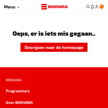
Menu
Oeps, er is iets mis gegaan..
Doorgaan naar de homepage
BNNVARA
Programma's
Over BNNVARA