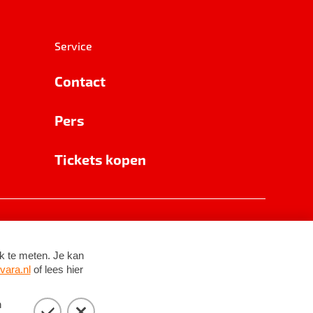
Service
Contact
Pers
Tickets kopen
RSIN 8531 62 402