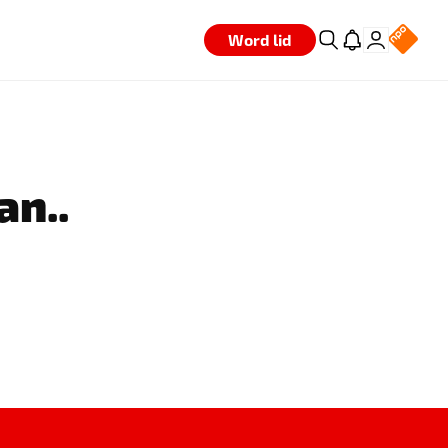
Word lid
an..