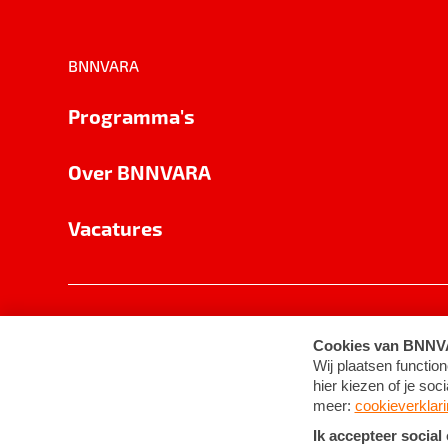
BNNVARA
Programma's
Over BNNVARA
Vacatures
Privacy
Cookie-instellingen
Algemene 