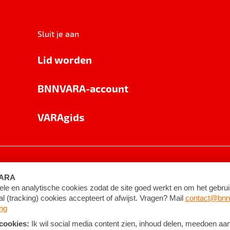
Sluit je aan
Lid worden
BNNVARA-account
VARAgids
voorwaarden
©
2026
BNNVARA