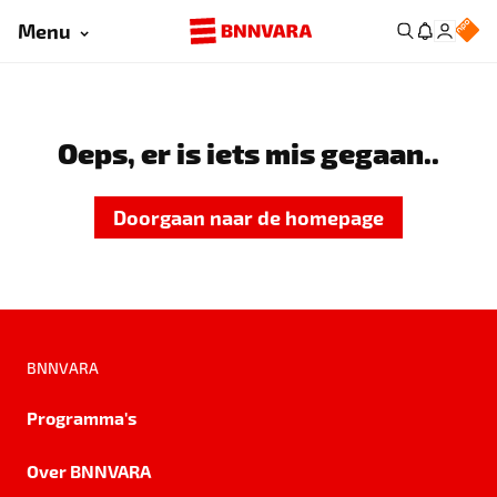
Menu
Oeps, er is iets mis gegaan..
Doorgaan naar de homepage
BNNVARA
Programma's
Over BNNVARA