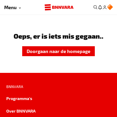
Menu
Oeps, er is iets mis gegaan..
Doorgaan naar de homepage
BNNVARA
Programma's
Over BNNVARA