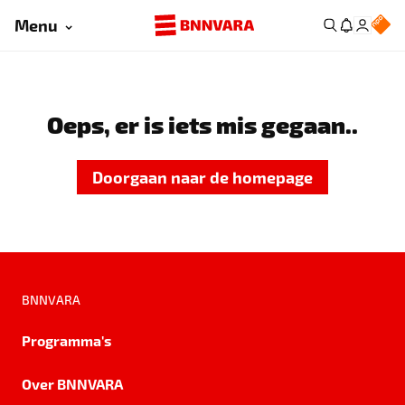
Menu
Oeps, er is iets mis gegaan..
Doorgaan naar de homepage
BNNVARA
Programma's
Over BNNVARA