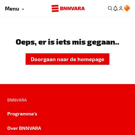
Menu
Oeps, er is iets mis gegaan..
Doorgaan naar de homepage
BNNVARA
Programma's
Over BNNVARA